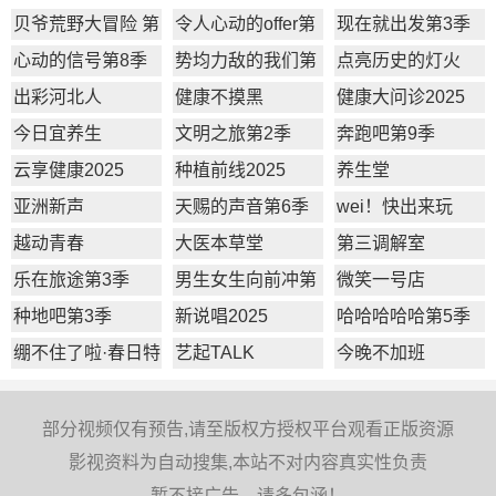
贝爷荒野大冒险 第
令人心动的offer第
现在就出发第3季
一季
7季
心动的信号第8季
势均力敌的我们第
点亮历史的灯火
2季
出彩河北人
健康不摸黑
健康大问诊2025
今日宜养生
文明之旅第2季
奔跑吧第9季
云享健康2025
种植前线2025
养生堂
亚洲新声
天赐的声音第6季
wei！快出来玩
越动青春
大医本草堂
第三调解室
乐在旅途第3季
男生女生向前冲第
微笑一号店
17季
种地吧第3季
新说唱2025
哈哈哈哈哈第5季
绷不住了啦·春日特
艺起TALK
今晚不加班
辑
部分视频仅有预告,请至版权方授权平台观看正版资源
影视资料为自动搜集,本站不对内容真实性负责
暂不接广告，请多包涵！