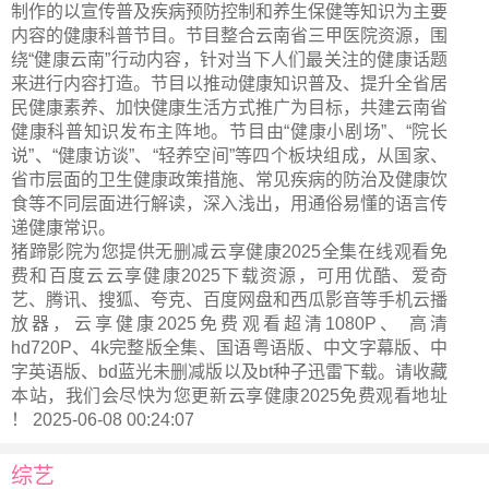
制作的以宣传普及疾病预防控制和养生保健等知识为主要
内容的健康科普节目。节目整合云南省三甲医院资源，围
绕“健康云南”行动内容，针对当下人们最关注的健康话题
来进行内容打造。节目以推动健康知识普及、提升全省居
民健康素养、加快健康生活方式推广为目标，共建云南省
健康科普知识发布主阵地。节目由“健康小剧场”、“院长
说”、“健康访谈”、“轻养空间”等四个板块组成，从国家、
省市层面的卫生健康政策措施、常见疾病的防治及健康饮
食等不同层面进行解读，深入浅出，用通俗易懂的语言传
递健康常识。
猪蹄影院为您提供无删减云享健康2025全集在线观看免
费和百度云云享健康2025下载资源，可用优酷、爱奇
艺、腾讯、搜狐、夸克、百度网盘和西瓜影音等手机云播
放器，云享健康2025免费观看超清1080P、 高清
hd720P、4k完整版全集、国语粤语版、中文字幕版、中
字英语版、bd蓝光未删减版以及bt种子迅雷下载。请收藏
本站，我们会尽快为您更新
云享健康2025
免费观看地址
！ 2025-06-08 00:24:07
综艺