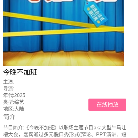
今晚不加班
主演:
导演:
年代:
2025
类型:
综艺
在线播放
地区:
大陆
简介
节目简介:《今晚不加班》以职场主题节目aka大型牛马吐
槽大会，嘉宾通过多元脱口秀形式(辩论、PPT演讲、短