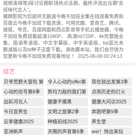
视频演绎等)探讨近期职场热点话题，最终评选出当期“去
班味代言人”。
猪蹄影院为您提供无删减今晚不加班全集在线观看免费和
百度云今晚不加班下载资源，可用优酷、爱奇艺、腾讯、
搜狐、夸克、百度网盘和西瓜影音等手机云播放器，今晚
不加班免费观看超清1080P、 高清hd720P、4k完整版全
集、国语粤语版、中文字幕版、中字英语版、bd蓝光未
删减版以及bt种子迅雷下载。请收藏本站，我们会尽快为
您更新
今晚不加班
免费观看地址 ！ 2025-06-08 00:24:13
综艺
贝爷荒野大冒险 第
令人心动的offer第
现在就出发第3季
一季
7季
心动的信号第8季
势均力敌的我们第
点亮历史的灯火
2季
出彩河北人
健康不摸黑
健康大问诊2025
今日宜养生
文明之旅第2季
奔跑吧第9季
云享健康2025
种植前线2025
养生堂
亚洲新声
天赐的声音第6季
wei！快出来玩