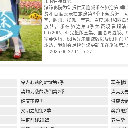
乐的独特魅力。
猪蹄影院为您提供无删减乐在旅途第3季
费和百度云乐在旅途第3季下载资源，
艺、腾讯、搜狐、夸克、百度网盘和西瓜
放器，乐在旅途第3季免费观看超清10
hd720P、4k完整版全集、国语粤语版
字英语版、bd蓝光未删减版以及bt种子
本站，我们会尽快为您更新
乐在旅途第3
！ 2025-06-22 15:17:37
令人心动的offer第7季
现在就
势均力敌的我们第2季
点亮历
健康不摸黑
健康大问
文明之旅第2季
奔跑吧
种植前线2025
养生堂