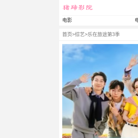
电影
首页
>
综艺
>
乐在旅途第3季