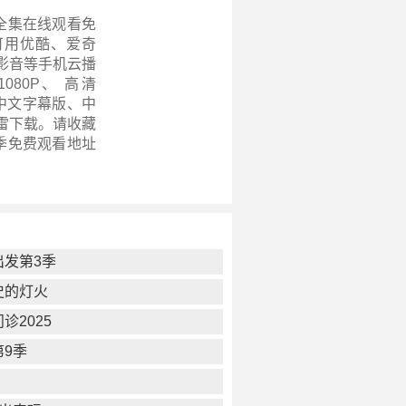
全集在线观看免
可用优酷、爱奇
影音等手机云播
80P、 高清
、中文字幕版、中
迅雷下载。请收藏
季
免费观看地址
出发第3季
史的灯火
诊2025
第9季