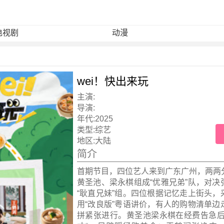
电视剧
动漫
wei！快出来玩
主演:
导演:
年代:
2025
类型:
综艺
地区:
大陆
简介
首期节目，四位艺人来到广东广州，两两
黄圣池、梁永棋组成“优雅兄弟”队，对决
“耿直兄妹”组。四位根据记忆走上街头，
用“改良版”粤语讲价，有人的购物清单边
拼紧张进行。黄圣池梁永棋在经费告急后