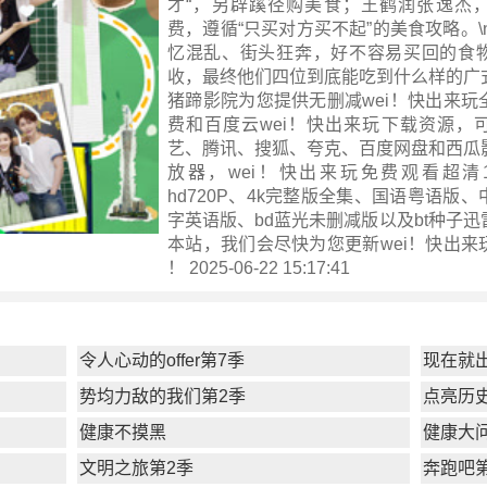
才“，另辟蹊径购美食；王鹤润张逸杰
费，遵循“只买对方买不起”的美食攻略。\
忆混乱、街头狂奔，好不容易买回的食
收，最终他们四位到底能吃到什么样的广
猪蹄影院为您提供无删减wei！快出来玩
费和百度云wei！快出来玩下载资源，
艺、腾讯、搜狐、夸克、百度网盘和西瓜
放器，wei！快出来玩免费观看超清10
hd720P、4k完整版全集、国语粤语版
字英语版、bd蓝光未删减版以及bt种子
本站，我们会尽快为您更新
wei！快出来
！ 2025-06-22 15:17:41
令人心动的offer第7季
现在就
势均力敌的我们第2季
点亮历
健康不摸黑
健康大问
文明之旅第2季
奔跑吧