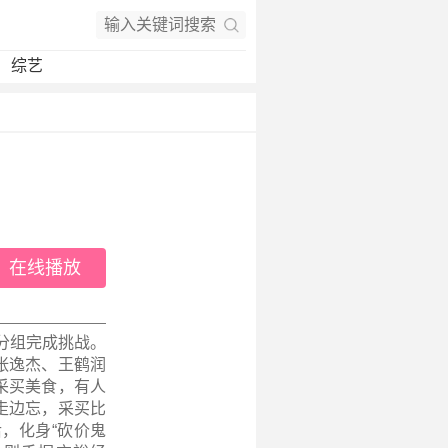
综艺
在线播放
分组完成挑战。
张逸杰、王鹤润
采买美食，有人
走边忘，采买比
，化身“砍价鬼