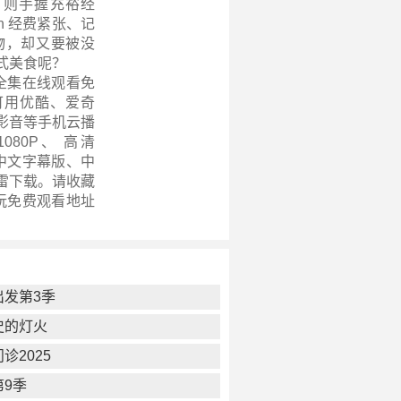
，则手握充裕经
n 经费紧张、记
物，却又要被没
式美食呢？
全集在线观看免
可用优酷、爱奇
影音等手机云播
80P、 高清
、中文字幕版、中
迅雷下载。请收藏
玩
免费观看地址
出发第3季
史的灯火
诊2025
第9季