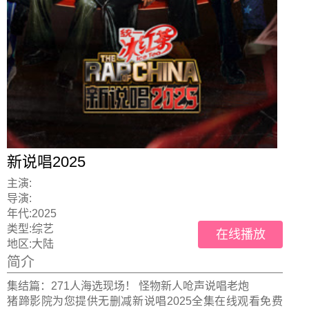
新说唱2025
主演:
导演:
年代:
2025
类型:
综艺
在线播放
地区:
大陆
简介
集结篇：271人海选现场！ 怪物新人呛声说唱老炮
猪蹄影院为您提供无删减新说唱2025全集在线观看免费