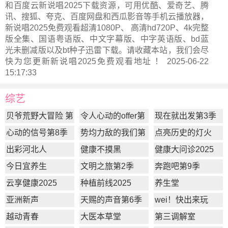
和百度云新说唱2025下载资源，可用优酷、爱奇艺、腾
讯、搜狐、夸克、百度网盘和西瓜影音等手机云播放器，
新说唱2025免费观看超清1080P、 高清hd720P、4k完整
版全集、国语粤语版、中文字幕版、中字英语版、bd蓝
光未删减版以及bt种子迅雷下载。请收藏本站，我们会尽
快为您更新
新说唱2025
免费观看地址 ！ 2025-06-22
15:17:33
综艺
贝爷荒野大冒险 第
令人心动的offer第
现在就出发第3季
一季
7季
心动的信号第8季
势均力敌的我们第
点亮历史的灯火
2季
出彩河北人
健康不摸黑
健康大问诊2025
今日宜养生
文明之旅第2季
奔跑吧第9季
云享健康2025
种植前线2025
养生堂
亚洲新声
天赐的声音第6季
wei！快出来玩
越动青春
大医本草堂
第三调解室