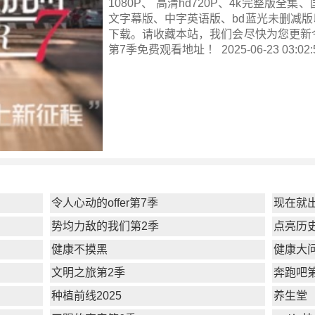
1080P、 高清hd720P、4k完整版全
文字幕版、中字英语版、bd蓝光未删减版
下载。请收藏本站，我们会尽快为您更新
第7季
免费观看地址 ！ 2025-06-23 03:02:
令人心动的offer第7季
现在就
势均力敌的我们第2季
点亮历
健康不摸黑
健康大问
文明之旅第2季
奔跑吧
种植前线2025
养生堂