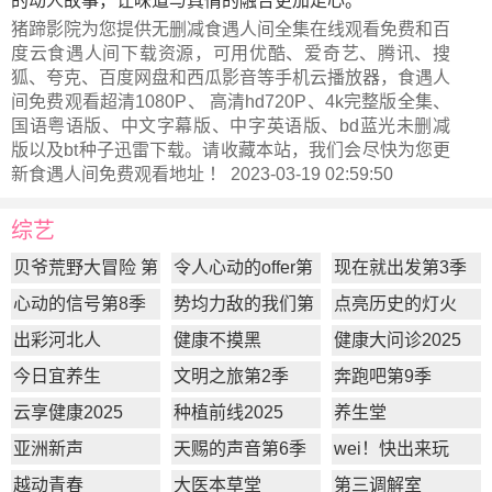
的动人故事，让味道与真情的融合更加走心。
猪蹄影院为您提供无删减食遇人间全集在线观看免费和百
度云食遇人间下载资源，可用优酷、爱奇艺、腾讯、搜
狐、夸克、百度网盘和西瓜影音等手机云播放器，食遇人
间免费观看超清1080P、 高清hd720P、4k完整版全集、
国语粤语版、中文字幕版、中字英语版、bd蓝光未删减
版以及bt种子迅雷下载。请收藏本站，我们会尽快为您更
新
食遇人间
免费观看地址 ！ 2023-03-19 02:59:50
综艺
贝爷荒野大冒险 第
令人心动的offer第
现在就出发第3季
一季
7季
心动的信号第8季
势均力敌的我们第
点亮历史的灯火
2季
出彩河北人
健康不摸黑
健康大问诊2025
今日宜养生
文明之旅第2季
奔跑吧第9季
云享健康2025
种植前线2025
养生堂
亚洲新声
天赐的声音第6季
wei！快出来玩
越动青春
大医本草堂
第三调解室