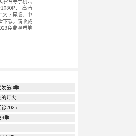
瓜影音等手机云
080P、 高清
、中文字幕版、中
迅雷下载。请收藏
23
免费观看地
出发第3季
史的灯火
诊2025
第9季