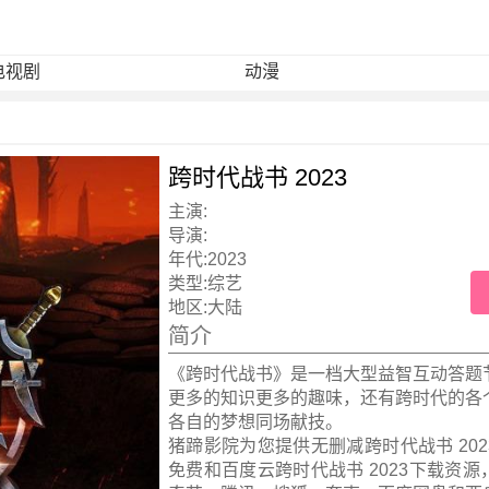
电视剧
动漫
跨时代战书 2023
主演:
导演:
年代:
2023
类型:
综艺
地区:
大陆
简介
《跨时代战书》是一档大型益智互动答题
更多的知识更多的趣味，还有跨时代的各
各自的梦想同场献技。
猪蹄影院为您提供无删减跨时代战书 20
免费和百度云跨时代战书 2023下载资