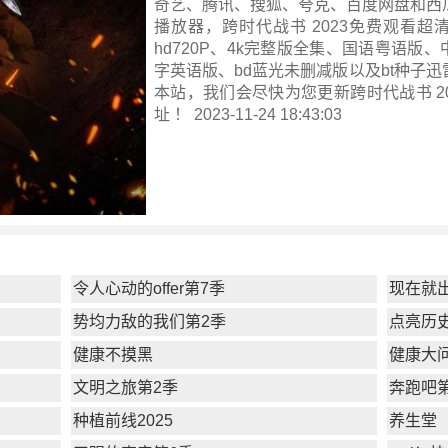
奇艺、腾讯、搜狐、夸克、百度网盘和西
播放器，跨时代战书 2023免费观看超清1
hd720P、4k完整版全集、国语粤语版
字英语版、bd蓝光未删减版以及bt种子
本站，我们会尽快为您更新
跨时代战书 20
址 ！ 2023-11-24 18:43:03
令人心动的offer第7季
现在就
势均力敌的我们第2季
点亮历
健康不摸黑
健康大问
文明之旅第2季
奔跑吧
种植前线2025
养生堂