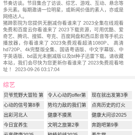
节奏访谈。节目集合了访谈、综艺、游戏、互动、悬念等
多元素。每期邀请一位明星，或新闻价值的素人，亦或是
网络达人。
猪蹄影院为您提供无删减你看谁来了 2023全集在线观看
免费和百度云你看谁来了 2023下载资源，可用优酷、爱
奇艺、腾讯、搜狐、夸克、百度网盘和西瓜影音等手机云
播放器，你看谁来了 2023免费观看超清1080P、 高清
hd720P、4k完整版全集、国语粤语版、中文字幕版、中
字英语版、bd蓝光未删减版以及bt种子迅雷下载。请收藏
本站，我们会尽快为您更新
你看谁来了 2023
免费观看地
址 ！ 2023-09-26 03:17:04
综艺
贝爷荒野大冒险 第
令人心动的offer第
现在就出发第3季
一季
7季
心动的信号第8季
势均力敌的我们第
点亮历史的灯火
2季
出彩河北人
健康不摸黑
健康大问诊2025
今日宜养生
文明之旅第2季
奔跑吧第9季
云享健康2025
种植前线2025
养生堂