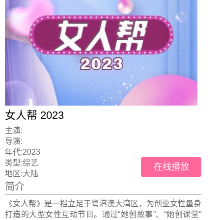
女人帮 2023
主演:
导演:
年代:
2023
类型:
综艺
在线播放
地区:
大陆
简介
《女人帮》是一档立足于粤港澳大湾区，为创业女性量身
打造的大型女性互动节目。通过“她创故事”、“她创课堂”