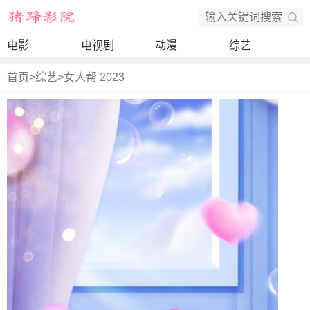
电影
电视剧
动漫
综艺
首页
>
综艺
>
女人帮 2023