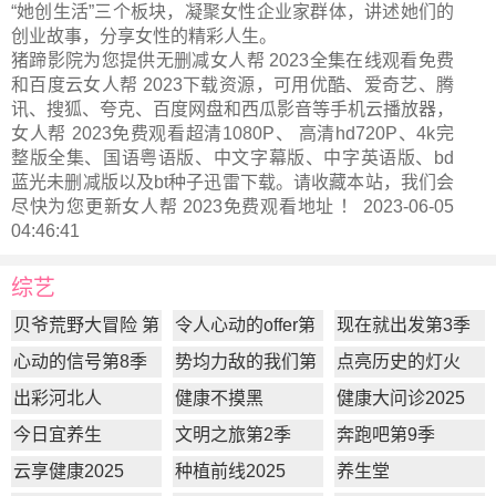
“她创生活”三个板块，凝聚女性企业家群体，讲述她们的
创业故事，分享女性的精彩人生。
猪蹄影院为您提供无删减女人帮 2023全集在线观看免费
和百度云女人帮 2023下载资源，可用优酷、爱奇艺、腾
讯、搜狐、夸克、百度网盘和西瓜影音等手机云播放器，
女人帮 2023免费观看超清1080P、 高清hd720P、4k完
整版全集、国语粤语版、中文字幕版、中字英语版、bd
蓝光未删减版以及bt种子迅雷下载。请收藏本站，我们会
尽快为您更新
女人帮 2023
免费观看地址 ！ 2023-06-05
04:46:41
综艺
贝爷荒野大冒险 第
令人心动的offer第
现在就出发第3季
一季
7季
心动的信号第8季
势均力敌的我们第
点亮历史的灯火
2季
出彩河北人
健康不摸黑
健康大问诊2025
今日宜养生
文明之旅第2季
奔跑吧第9季
云享健康2025
种植前线2025
养生堂