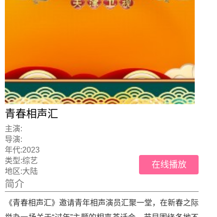
青春相声汇
主演:
导演:
年代:
2023
类型:
综艺
在线播放
地区:
大陆
简介
《青春相声汇》邀请青年相声演员汇聚一堂，在新春之际