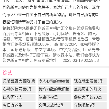
举办一场关于“过年”主题的相声茶话会。节目围绕各地不
同的新春习俗作为相声段子，表达自己内心的年味，嘉宾
们每人带来一件关于自己的新春物品，讲述自己独有的新
春回忆和所带物品对于自己的意义。
猪蹄影院为您提供无删减青春相声汇全集在线观看免费和
百度云青春相声汇下载资源，可用优酷、爱奇艺、腾讯、
搜狐、夸克、百度网盘和西瓜影音等手机云播放器，青春
相声汇免费观看超清1080P、 高清hd720P、4k完整版全
集、国语粤语版、中文字幕版、中字英语版、bd蓝光未
删减版以及bt种子迅雷下载。请收藏本站，我们会尽快为
您更新
青春相声汇
免费观看地址 ！ 2023-03-19 02:59:58
综艺
贝爷荒野大冒险 第
令人心动的offer第
现在就出发第3季
一季
7季
心动的信号第8季
势均力敌的我们第
点亮历史的灯火
2季
出彩河北人
健康不摸黑
健康大问诊2025
今日宜养生
文明之旅第2季
奔跑吧第9季