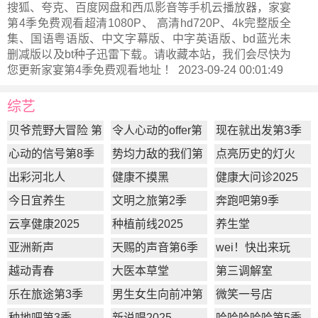
搜狐、夸克、百度网盘和西瓜影音等手机云播放器，家宴
第4季免费观看超清1080P、 高清hd720P、4k完整版全
集、国语粤语版、中文字幕版、中字英语版、bd蓝光未
删减版以及bt种子迅雷下载。请收藏本站，我们会尽快为
您更新
家宴第4季
免费观看地址 ！ 2023-09-24 00:01:49
综艺
贝爷荒野大冒险 第
令人心动的offer第
现在就出发第3季
一季
7季
心动的信号第8季
势均力敌的我们第
点亮历史的灯火
2季
出彩河北人
健康不摸黑
健康大问诊2025
今日宜养生
文明之旅第2季
奔跑吧第9季
云享健康2025
种植前线2025
养生堂
亚洲新声
天赐的声音第6季
wei！快出来玩
越动青春
大医本草堂
第三调解室
乐在旅途第3季
男生女生向前冲第
微笑一号店
17季
种地吧第3季
新说唱2025
哈哈哈哈哈第5季