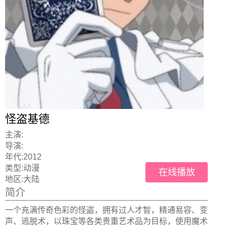
怪盗基德
主演:
导演:
年代:
2012
类型:
动漫
在线播放
地区:
大陆
简介
一个充满传奇色彩的怪盗，拥有过人才智，精通易容、变
声、逃脱术，以珠宝等各类贵重艺术品为目标，使用魔术