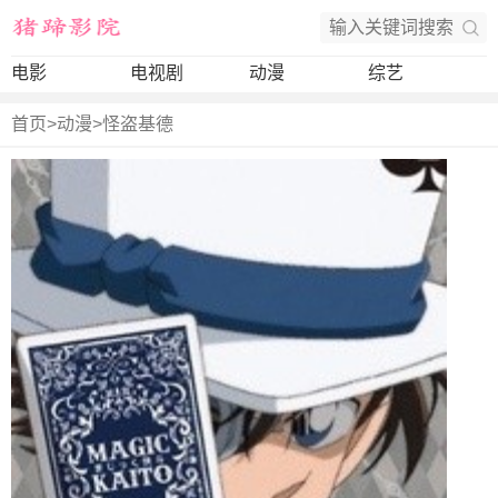
电影
电视剧
动漫
综艺
首页
>
动漫
>
怪盗基德