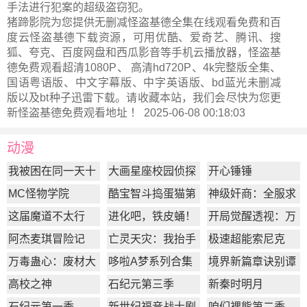
手法进行犯案的超级盗窃犯。
猪蹄影院为您提供无删减怪盗基德全集在线观看免费和百
度云怪盗基德下载资源，可用优酷、爱奇艺、腾讯、搜
狐、夸克、百度网盘和西瓜影音等手机云播放器，怪盗基
德免费观看超清1080P、 高清hd720P、4k完整版全集、
国语粤语版、中文字幕版、中字英语版、bd蓝光未删减
版以及bt种子迅雷下载。请收藏本站，我们会尽快为您更
新
怪盗基德
免费观看地址 ！ 2025-06-08 00:18:03
动漫
我被困在同一天十
大画星座校园侦探
开心锤锤
万年
第2季
MC怪物学院
酷宝智斗捣蛋猫第
神级奸商：全服求
1季
我别薅了
这届魔道不太行
进化吧，铁皮蛹！
开局觉醒透视：万
物皆透,我即无敌
阿杰麦琪冒险记
亡灵天灾：我抬手
极速超能索尼克
百万骨海
万毒蛊心：废材大
哆啦A梦系列合集
境界新篇章诀别谭
小姐杀疯了
篇
高校之神
石纪元第三季
新秦时明月
石纪元第一季
新世纪福音战士剧
咱们裸熊第二季