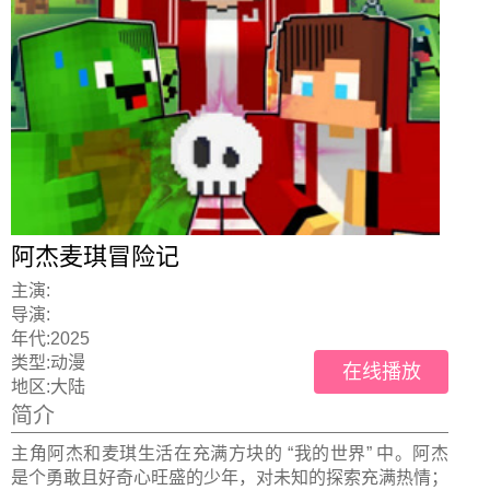
阿杰麦琪冒险记
主演:
导演:
年代:
2025
类型:
动漫
在线播放
地区:
大陆
简介
主角阿杰和麦琪生活在充满方块的 “我的世界” 中。阿杰
是个勇敢且好奇心旺盛的少年，对未知的探索充满热情；