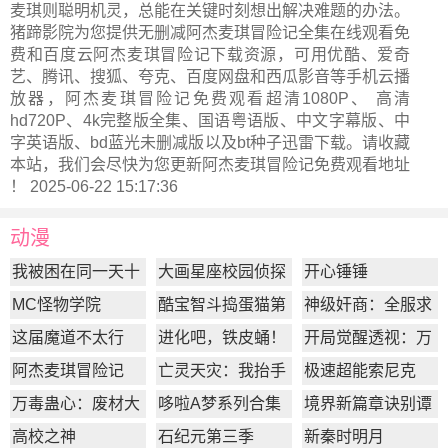
麦琪则聪明机灵，总能在关键时刻想出解决难题的办法。
猪蹄影院为您提供无删减阿杰麦琪冒险记全集在线观看免
费和百度云阿杰麦琪冒险记下载资源，可用优酷、爱奇
艺、腾讯、搜狐、夸克、百度网盘和西瓜影音等手机云播
放器，阿杰麦琪冒险记免费观看超清1080P、 高清
hd720P、4k完整版全集、国语粤语版、中文字幕版、中
字英语版、bd蓝光未删减版以及bt种子迅雷下载。请收藏
本站，我们会尽快为您更新
阿杰麦琪冒险记
免费观看地址
！ 2025-06-22 15:17:36
动漫
我被困在同一天十
大画星座校园侦探
开心锤锤
万年
第2季
MC怪物学院
酷宝智斗捣蛋猫第
神级奸商：全服求
1季
我别薅了
这届魔道不太行
进化吧，铁皮蛹！
开局觉醒透视：万
物皆透,我即无敌
阿杰麦琪冒险记
亡灵天灾：我抬手
极速超能索尼克
百万骨海
万毒蛊心：废材大
哆啦A梦系列合集
境界新篇章诀别谭
小姐杀疯了
篇
高校之神
石纪元第三季
新秦时明月