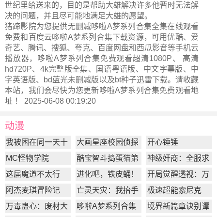
世纪里给送来的，目的是帮助大雄解决许多他暂时无法解
决的问题，并且尽可能地满足大雄的愿望。
猪蹄影院为您提供无删减哆啦A梦系列合集全集在线观看
免费和百度云哆啦A梦系列合集下载资源，可用优酷、爱
奇艺、腾讯、搜狐、夸克、百度网盘和西瓜影音等手机云
播放器，哆啦A梦系列合集免费观看超清1080P、 高清
hd720P、4k完整版全集、国语粤语版、中文字幕版、中
字英语版、bd蓝光未删减版以及bt种子迅雷下载。请收藏
本站，我们会尽快为您更新
哆啦A梦系列合集
免费观看地
址 ！ 2025-06-08 00:19:20
动漫
我被困在同一天十
大画星座校园侦探
开心锤锤
万年
第2季
MC怪物学院
酷宝智斗捣蛋猫第
神级奸商：全服求
1季
我别薅了
这届魔道不太行
进化吧，铁皮蛹！
开局觉醒透视：万
物皆透,我即无敌
阿杰麦琪冒险记
亡灵天灾：我抬手
极速超能索尼克
百万骨海
万毒蛊心：废材大
哆啦A梦系列合集
境界新篇章诀别谭