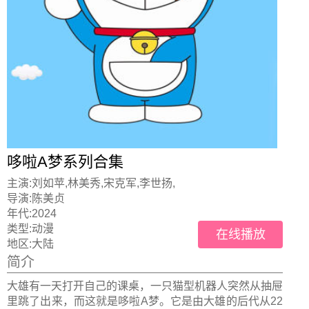
哆啦A梦系列合集
主演:
刘如苹,林美秀,宋克军,李世扬,
导演:
陈美贞
年代:
2024
类型:
动漫
在线播放
地区:
大陆
简介
大雄有一天打开自己的课桌，一只猫型机器人突然从抽屉
里跳了出来，而这就是哆啦A梦。它是由大雄的后代从22