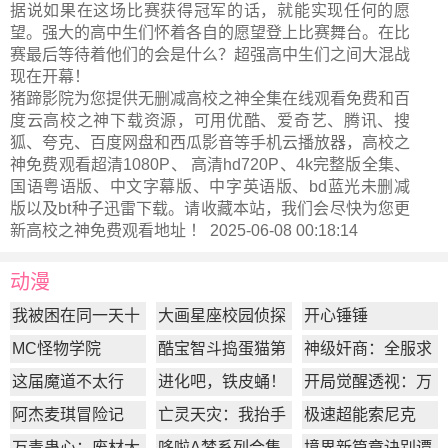
据说如果在这场比赛获得冠军的话，就能实现任何的愿
望。强大的高中生们怀着各自的愿望登上比赛舞台。在比
赛最后等待着他们的会是什么？超强高中生们之间大混战
现在开幕！
猪蹄影院为您提供无删减高校之神全集在线观看免费和百
度云高校之神下载资源，可用优酷、爱奇艺、腾讯、搜
狐、夸克、百度网盘和西瓜影音等手机云播放器，高校之
神免费观看超清1080P、 高清hd720P、4k完整版全集、
国语粤语版、中文字幕版、中字英语版、bd蓝光未删减
版以及bt种子迅雷下载。请收藏本站，我们会尽快为您更
新
高校之神
免费观看地址 ！ 2025-06-08 00:18:14
动漫
我被困在同一天十
大画星座校园侦探
开心锤锤
万年
第2季
MC怪物学院
酷宝智斗捣蛋猫第
神级奸商：全服求
1季
我别薅了
这届魔道不太行
进化吧，铁皮蛹！
开局觉醒透视：万
物皆透,我即无敌
阿杰麦琪冒险记
亡灵天灾：我抬手
极速超能索尼克
百万骨海
万毒蛊心：废材大
哆啦A梦系列合集
境界新篇章诀别谭