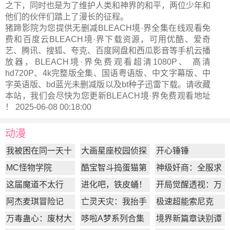
之下，同时也是为了维护人类和神界的和平，两位少年和
他们的伙伴们踏上了漫长的征程。
猪蹄影院为您提供无删减BLEACH境·界全集在线观看免
费和百度云BLEACH境·界下载资源，可用优酷、爱奇
艺、腾讯、搜狐、夸克、百度网盘和西瓜影音等手机云播
放器，BLEACH境·界免费观看超清1080P、 高清
hd720P、4k完整版全集、国语粤语版、中文字幕版、中
字英语版、bd蓝光未删减版以及bt种子迅雷下载。请收藏
本站，我们会尽快为您更新
BLEACH境·界
免费观看地址
！ 2025-06-08 00:18:00
动漫
我被困在同一天十
大画星座校园侦探
开心锤锤
万年
第2季
MC怪物学院
酷宝智斗捣蛋猫第
神级奸商：全服求
1季
我别薅了
这届魔道不太行
进化吧，铁皮蛹！
开局觉醒透视：万
物皆透,我即无敌
阿杰麦琪冒险记
亡灵天灾：我抬手
极速超能索尼克
百万骨海
万毒蛊心：废材大
哆啦A梦系列合集
境界新篇章诀别谭