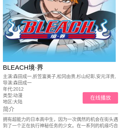
BLEACH境·界
主演:
森田成一,折笠富美子,松冈由贵,杉山纪彰,安元洋贵,
导演:
森田成一
年代:
2012
类型:
动漫
在线播放
地区:
大陆
简介
拥有超能力的日本高中生，因为一次偶然的机会在街头遇
到了一个正在执行神秘任务的少女。在一系列的机缘巧合