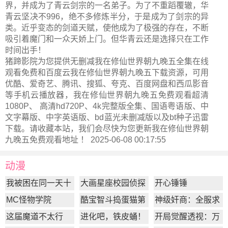
界，并成为了青云剑宗的一名弟子。为了不重蹈覆辙，华
青云坚决不996，绝不多修炼半分，于是成为了剑宗的异
类。近乎变态的剑道天赋，使他成为了极强的存在，不断
吸引着魔门和一众天娇上门。但华青云还是选择只在工作
时间出手！
猪蹄影院为您提供无删减我在修仙世界朝九晚五全集在线
观看免费和百度云我在修仙世界朝九晚五下载资源，可用
优酷、爱奇艺、腾讯、搜狐、夸克、百度网盘和西瓜影音
等手机云播放器，我在修仙世界朝九晚五免费观看超清
1080P、 高清hd720P、4k完整版全集、国语粤语版、中
文字幕版、中字英语版、bd蓝光未删减版以及bt种子迅雷
下载。请收藏本站，我们会尽快为您更新
我在修仙世界朝
九晚五
免费观看地址 ！ 2025-06-08 00:17:55
动漫
我被困在同一天十
大画星座校园侦探
开心锤锤
万年
第2季
MC怪物学院
酷宝智斗捣蛋猫第
神级奸商：全服求
1季
我别薅了
这届魔道不太行
进化吧，铁皮蛹！
开局觉醒透视：万