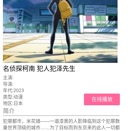
名侦探柯南 犯人犯泽先生
主演:
导演:
年代:
2023
类型:
动漫
在线播放
地区:
日本
简介
犯罪都市，米花镇——一道漆黑的人影降临到这个犯罪数
量世界顶级的城市……为了目标而到东京来的此人一切都