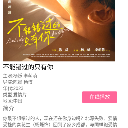
不能错过的只有你
主演:
杨烁 李萌萌
导演:
陈晨 杨博
年代:
2023
类型:
爱情片
在线播放
地区:
中国
简介
你最不想错过的人，现在还在你身边吗？北漂失败、爱情
受挫的秦花生（杨烁饰）回到了家乡成都，与同样饱受情