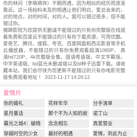
伤的林问（李萌萌饰）不期而遇，因为相似的经历而逐渐
靠近。这一场始料未及的相遇让他们明白，爱总会来的，
对的地点，对的时间，对的人。我可以错过很多，但不能
错过你。
猪蹄影院为您提供无删减不能错过的只有你完整版在线观
看免费和百度云不能错过的只有你下载资源，可用优酷、
爱奇艺、腾讯、搜狐、夸克、百度网盘和西瓜影音等手机
云播放器，不能错过的只有你免费观看超清1080P、 高
清hd720P、4k完整版全集、国语粤语版、中文字幕版、
中字英语版、bd蓝光未删减版以及bt种子迅雷下载。请收
藏本站，我们会尽快为您更新
不能错过的只有你电影完整
版
免费观看地址 ！ 2023-11-17 14:26:12
爱情片
你的婚礼
花样年华
分手清单
星月童话
那个不为人知的故
诺丁山
事
暮光之城4：破晓
念念相忘
真爱营业
上
穿越时空的少女
最好的相遇
爱情，到此为止