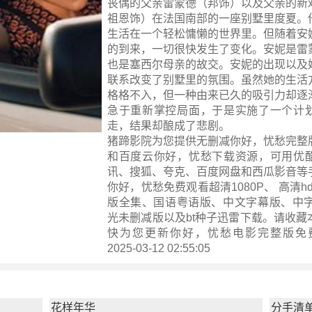
丧偶的父亲雷蒙德（邦饰）以及父亲的新
祖恩饰）在法国南部的一座别墅里度夏。
生活在一个轻松慵懒的世界里。但随着安
的到来，一切很快发生了变化。安妮是雷
也是塞西尔母亲的故交。安妮的出现以及
联系改变了别墅里的氛围。虽然她的生活
格格不入，但一种由来已久的吸引力却逐
急于重新掌控局面，于是实施了一个计
走，结果却酿成了悲剧。
猪蹄影院为您提供无删减你好，忧愁完整
和百度云你好，忧愁下载资源，可用优
讯、搜狐、夸克、百度网盘和西瓜影音等
你好，忧愁免费观看超清1080P、 高清hd
版全集、国语粤语版、中文字幕版、中字
光未删减版以及bt种子迅雷下载。请收藏
快为您更新
你好，忧愁电影完整版
免
2025-03-12 02:55:05
花样年华
分手清