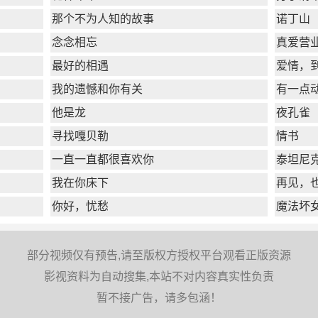
那个不为人知的故事
诺丁山
念念相忘
真爱营
最好的相遇
爱情，
我的遗憾和你有关
有一点
他是龙
夜孔雀
寻找嘎贝勒
情书
一直一直都很喜欢你
泰坦尼
我在你床下
再见，
你好，忧愁
魔法坏
部分视频仅有预告,请至版权方授权平台观看正版资源
影视资料为自动搜集,本站不对内容真实性负责
暂不接广告，请多包涵！