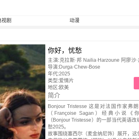
电视剧
动漫
你好，忧愁
主演:
克拉斯·邦 Nailia·Harzoune 阿廖
维尼
导演:
Durga·Chew-Bose
年代:
2025
类型:
爱情片
地区:
欧美
简介
Bonjour Tristesse 这是对法国作
（Françoise Sagan）经典小
（Bonjour Tristesse）的一部当代
愁2025。
故事围绕塞西尔（麦金纳尼饰）展开，这