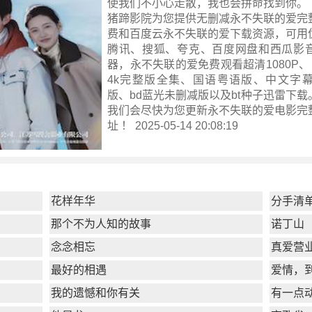
使我们不小心走散，我也会拼命找到你。
猪蹄影院为您提供无删减永不失联的爱完
费和百度云永不失联的爱下载资源，可用
腾讯、搜狐、夸克、百度网盘和西瓜影
器，永不失联的爱免费观看超清1080P、 高
4k完整版全集、国语粤语版、中文字
版、bd蓝光未删减版以及bt种子迅雷下
我们会尽快为您更新
永不失联的爱电影完
址 ！ 2025-05-14 20:08:19
花样年华
分手清
那个不为人知的故事
诺丁山
念念相忘
真爱营
最好的相遇
爱情，
我的遗憾和你有关
有一点