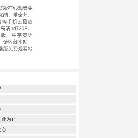
整版在线观看免
优酷、爱奇艺、
音等手机云播放
清hd720P、
幕版、中字英语
载。请收藏本站，
整版
免费观看地
单
业
到此为止
动心