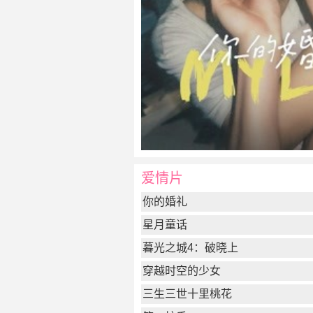
爱情片
你的婚礼
星月童话
暮光之城4：破晓上
穿越时空的少女
三生三世十里桃花