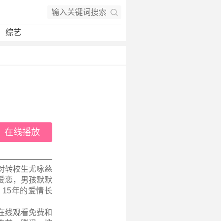
综艺
在线播放
对转校生尤咏慈
爱恋，男孩默默
15年的爱情长
在线观看免费和