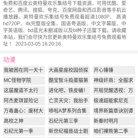
免费和百度云奥特曼欢乐集结号下载资源，可用优酷、爱
奇艺、腾讯、搜狐、夸克、百度网盘和西瓜影音等手机云
播放器，奥特曼欢乐集结号免费观看超清1080P、 高清
hd720P、4k完整版全集、国语粤语版、中文字幕版、中
字英语版、bd蓝光未删减版以及bt种子迅雷下载。请收藏
本站，我们会尽快为您更新
奥特曼欢乐集结号
免费观看地
址 ！ 2023-03-05 16:20:16
动漫
我被困在同一天十
大画星座校园侦探
开心锤锤
万年
第2季
MC怪物学院
酷宝智斗捣蛋猫第
神级奸商：全服求
1季
我别薅了
这届魔道不太行
进化吧，铁皮蛹！
开局觉醒透视：万
物皆透,我即无敌
阿杰麦琪冒险记
亡灵天灾：我抬手
极速超能索尼克
百万骨海
万毒蛊心：废材大
哆啦A梦系列合集
境界新篇章诀别谭
小姐杀疯了
篇
高校之神
石纪元第三季
新秦时明月
石纪元第一季
新世纪福音战士剧
咱们裸熊第二季