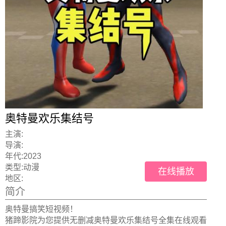
奥特曼欢乐集结号
主演:
导演:
年代:
2023
类型:
动漫
在线播放
地区:
简介
奥特曼搞笑短视频！
猪蹄影院为您提供无删减奥特曼欢乐集结号全集在线观看