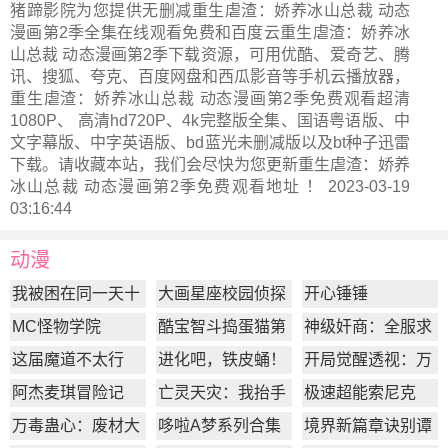
猪蹄影院为您提供无删减重生虐渣：娇养冰山总裁 动态
漫画第2季全集在线观看免费和百度云重生虐渣：娇养冰
山总裁 动态漫画第2季下载资源，可用优酷、爱奇艺、腾
讯、搜狐、夸克、百度网盘和西瓜影音等手机云播放器，
重生虐渣：娇养冰山总裁 动态漫画第2季免费观看超清
1080P、 高清hd720P、4k完整版全集、国语粤语版、中
文字幕版、中字英语版、bd蓝光未删减版以及bt种子迅雷
下载。请收藏本站，我们会尽快为您更新
重生虐渣：娇养
冰山总裁 动态漫画第2季
免费观看地址 ！ 2023-03-19
03:16:44
动漫
我被困在同一天十
大画星座校园侦探
开心锤锤
万年
第2季
MC怪物学院
酷宝智斗捣蛋猫第
神级奸商：全服求
1季
我别薅了
这届魔道不太行
进化吧，铁皮蛹！
开局觉醒透视：万
物皆透,我即无敌
阿杰麦琪冒险记
亡灵天灾：我抬手
极速超能索尼克
百万骨海
万毒蛊心：废材大
哆啦A梦系列合集
境界新篇章诀别谭