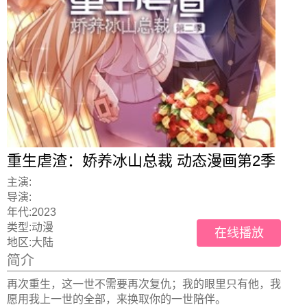
重生虐渣：娇养冰山总裁 动态漫画第2季
主演:
导演:
年代:
2023
类型:
动漫
在线播放
地区:
大陆
简介
再次重生，这一世不需要再次复仇；我的眼里只有他，我
愿用我上一世的全部，来换取你的一世陪伴。