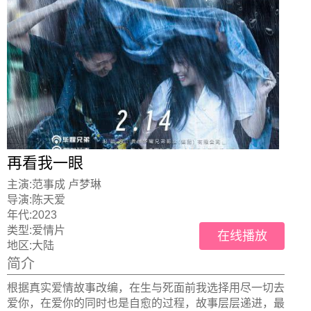
再看我一眼
主演:
范事成 卢梦琳
导演:
陈天爱
年代:
2023
类型:
爱情片
在线播放
地区:
大陆
简介
根据真实爱情故事改编，在生与死面前我选择用尽一切去
爱你，在爱你的同时也是自愈的过程，故事层层递进，最