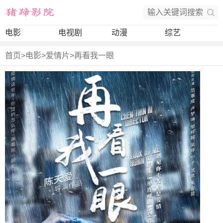
电影
电视剧
动漫
综艺
首页
>
电影
>
爱情片
>
再看我一眼