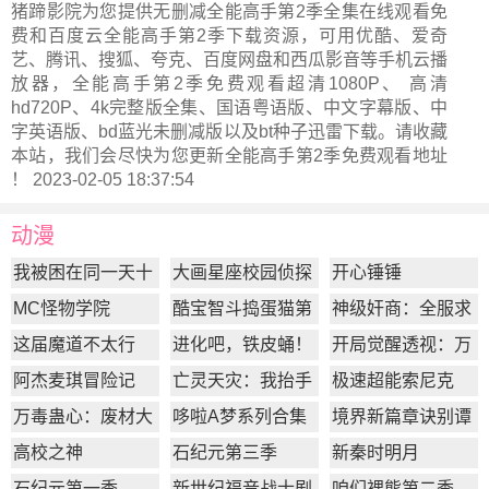
猪蹄影院为您提供无删减全能高手第2季全集在线观看免
费和百度云全能高手第2季下载资源，可用优酷、爱奇
艺、腾讯、搜狐、夸克、百度网盘和西瓜影音等手机云播
放器，全能高手第2季免费观看超清1080P、 高清
hd720P、4k完整版全集、国语粤语版、中文字幕版、中
字英语版、bd蓝光未删减版以及bt种子迅雷下载。请收藏
本站，我们会尽快为您更新
全能高手第2季
免费观看地址
！ 2023-02-05 18:37:54
动漫
我被困在同一天十
大画星座校园侦探
开心锤锤
万年
第2季
MC怪物学院
酷宝智斗捣蛋猫第
神级奸商：全服求
1季
我别薅了
这届魔道不太行
进化吧，铁皮蛹！
开局觉醒透视：万
物皆透,我即无敌
阿杰麦琪冒险记
亡灵天灾：我抬手
极速超能索尼克
百万骨海
万毒蛊心：废材大
哆啦A梦系列合集
境界新篇章诀别谭
小姐杀疯了
篇
高校之神
石纪元第三季
新秦时明月
石纪元第一季
新世纪福音战士剧
咱们裸熊第二季