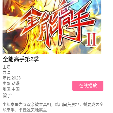
全能高手第2季
主演:
导演:
年代:
2023
类型:
动漫
在线播放
地区:
中国
简介
少年秦墨为寻双亲被害真相，踏出间荒禁地，誓要成为全
能高手，争做这天地霸主！