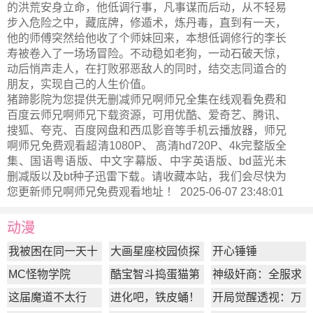
的洪荒安身立命，他低调行事，凡事谋而后动，从不轻易
步入危险之中，藏底牌，修遁术，炼丹毒，直到有一天，
他的师傅突然给他收了个师妹回来，本想低调修行的李长
寿被卷入了一场场冒险。不动稳如老狗，一动石破天惊，
动后悄声走人，在打败邪恶敌人的同时，结交志同道合的
朋友，实现自己的人生价值。
猪蹄影院为您提供无删减师兄啊师兄全集在线观看免费和
百度云师兄啊师兄下载资源，可用优酷、爱奇艺、腾讯、
搜狐、夸克、百度网盘和西瓜影音等手机云播放器，师兄
啊师兄免费观看超清1080P、 高清hd720P、4k完整版全
集、国语粤语版、中文字幕版、中字英语版、bd蓝光未
删减版以及bt种子迅雷下载。请收藏本站，我们会尽快为
您更新
师兄啊师兄
免费观看地址 ！ 2025-06-07 23:48:01
动漫
我被困在同一天十
大画星座校园侦探
开心锤锤
万年
第2季
MC怪物学院
酷宝智斗捣蛋猫第
神级奸商：全服求
1季
我别薅了
这届魔道不太行
进化吧，铁皮蛹！
开局觉醒透视：万