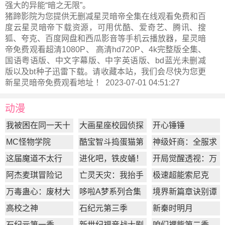
强大的异能“暗之无限”。
猪蹄影院为您提供无删减星灵暗帝全集在线观看免费和百
度云星灵暗帝下载资源，可用优酷、爱奇艺、腾讯、搜
狐、夸克、百度网盘和西瓜影音等手机云播放器，星灵暗
帝免费观看超清1080P、 高清hd720P、4k完整版全集、
国语粤语版、中文字幕版、中字英语版、bd蓝光未删减
版以及bt种子迅雷下载。请收藏本站，我们会尽快为您更
新
星灵暗帝
免费观看地址 ！ 2023-07-01 04:51:27
动漫
我被困在同一天十
大画星座校园侦探
开心锤锤
万年
第2季
MC怪物学院
酷宝智斗捣蛋猫第
神级奸商：全服求
1季
我别薅了
这届魔道不太行
进化吧，铁皮蛹！
开局觉醒透视：万
物皆透,我即无敌
阿杰麦琪冒险记
亡灵天灾：我抬手
极速超能索尼克
百万骨海
万毒蛊心：废材大
哆啦A梦系列合集
境界新篇章诀别谭
小姐杀疯了
篇
高校之神
石纪元第三季
新秦时明月
石纪元第一季
新世纪福音战士剧
咱们裸熊第二季