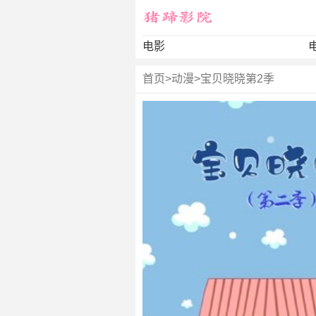
电影
首页
>
动漫
>
宝贝晓晓第2季