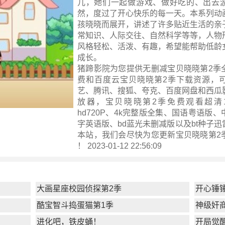
儿，她们一起做游戏、做好吃的、出去
然，度过了开心快乐的每一天。本系列动
孩晓晓而展开，讲述了许多贴近生活的亲
常知识、人际交往、自然科学等等，人物
风格轻松、活泼、有趣，希望能帮助低龄
成长。
猪蹄影院为您提供无删减宝贝晓晓第2季
费和百度云宝贝晓晓第2季下载资源，
艺、腾讯、搜狐、夸克、百度网盘和西瓜
放器，宝贝晓晓第2季免费观看超清10
hd720P、4k完整版全集、国语粤语版
字英语版、bd蓝光未删减版以及bt种子
本站，我们会尽快为您更新
宝贝晓晓第2
！ 2023-01-12 22:56:09
大画星座校园侦探第2季
开心锤
酷宝智斗捣蛋猫第1季
神级奸
进化吧，铁皮蛹！
开局觉