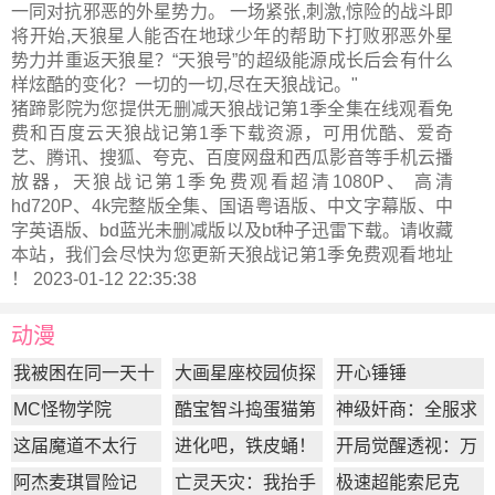
一同对抗邪恶的外星势力。 一场紧张,刺激,惊险的战斗即
将开始,天狼星人能否在地球少年的帮助下打败邪恶外星
势力并重返天狼星？“天狼号”的超级能源成长后会有什么
样炫酷的变化？一切的一切,尽在天狼战记。"
猪蹄影院为您提供无删减天狼战记第1季全集在线观看免
费和百度云天狼战记第1季下载资源，可用优酷、爱奇
艺、腾讯、搜狐、夸克、百度网盘和西瓜影音等手机云播
放器，天狼战记第1季免费观看超清1080P、 高清
hd720P、4k完整版全集、国语粤语版、中文字幕版、中
字英语版、bd蓝光未删减版以及bt种子迅雷下载。请收藏
本站，我们会尽快为您更新
天狼战记第1季
免费观看地址
！ 2023-01-12 22:35:38
动漫
我被困在同一天十
大画星座校园侦探
开心锤锤
万年
第2季
MC怪物学院
酷宝智斗捣蛋猫第
神级奸商：全服求
1季
我别薅了
这届魔道不太行
进化吧，铁皮蛹！
开局觉醒透视：万
物皆透,我即无敌
阿杰麦琪冒险记
亡灵天灾：我抬手
极速超能索尼克