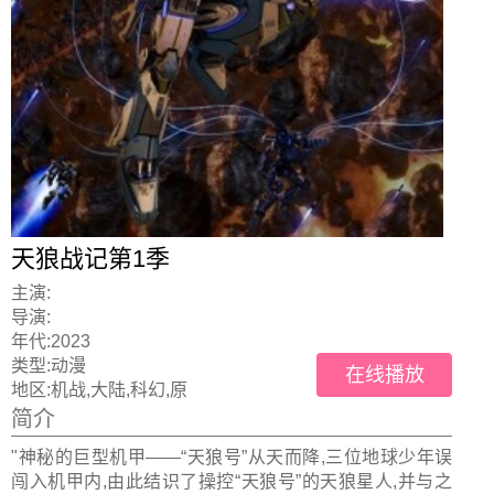
天狼战记第1季
主演:
导演:
年代:
2023
类型:
动漫
在线播放
地区:
机战,大陆,科幻,原
简介
"神秘的巨型机甲——“天狼号”从天而降,三位地球少年误
闯入机甲内,由此结识了操控“天狼号”的天狼星人,并与之