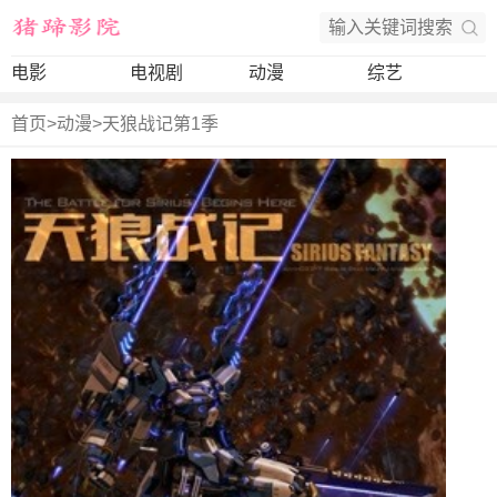
电影
电视剧
动漫
综艺
首页
>
动漫
>
天狼战记第1季