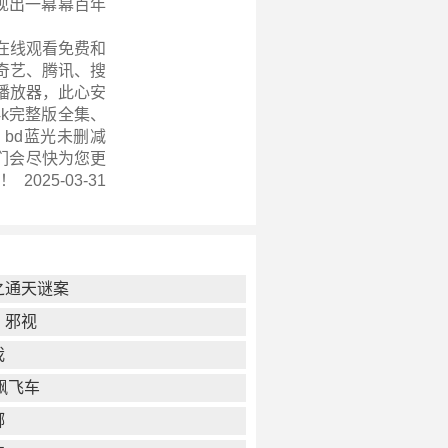
现出一幕幕百年
在线观看免费和
奇艺、腾讯、搜
播放器，此心安
、4k完整版全集、
bd蓝光未删减
们会尽快为您更
2025-03-31
之通天谜案
：邪视
我
飙飞车
掷