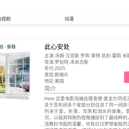
电视剧
动漫
此心安处
主演:
汤姆·汉克斯 罗宾·莱特 凯利·蕾莉 
导演:
罗伯特·泽米吉斯
年代:
2025
类型:
剧情片
地区:
美国
简介
Here 这里电影改编自理查德·麦圭尔同
关于百年间多个家庭分别住进了同一间房
列关于爱、失落、欢笑和泪水的故事。
河，以极其特殊的视角捕捉到了最纯粹的
活教科书般的温馨，也有白日梦想家般的