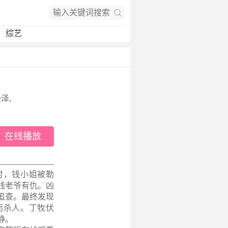
综艺
泽,
在线播放
时，钱小姐被勒
钱老爷有仇。凶
追查。最终发现
而杀人。丁牧伏
静。