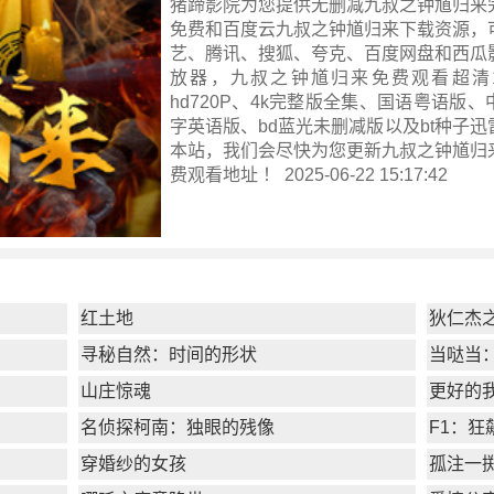
猪蹄影院为您提供无删减九叔之钟馗归来
免费和百度云九叔之钟馗归来下载资源，
艺、腾讯、搜狐、夸克、百度网盘和西瓜
放器，九叔之钟馗归来免费观看超清10
hd720P、4k完整版全集、国语粤语版
字英语版、bd蓝光未删减版以及bt种子
本站，我们会尽快为您更新
九叔之钟馗归
费观看地址 ！ 2025-06-22 15:17:42
红土地
狄仁杰
寻秘自然：时间的形状
当哒当
山庄惊魂
更好的
名侦探柯南：独眼的残像
F1：狂
穿婚纱的女孩
孤注一