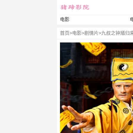
电影
首页
>
电影
>
剧情片
>
九叔之钟馗归