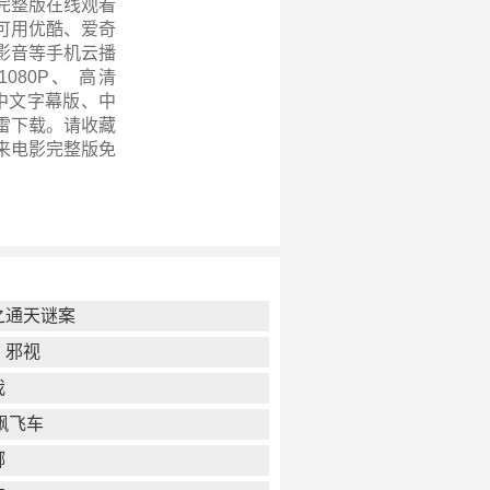
完整版在线观看
可用优酷、爱奇
影音等手机云播
80P、 高清
、中文字幕版、中
迅雷下载。请收藏
来电影完整版
免
之通天谜案
：邪视
我
飙飞车
掷