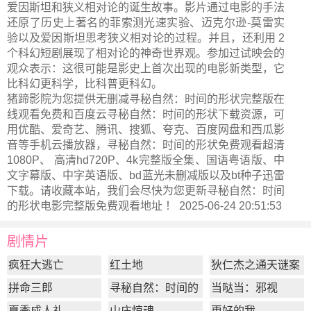
爱因斯坦和狭义相对论的诞⽣故事。影⽚通过电影的⼿法
还原了历史上著名的菲索测光速实验、迈克尔逊-莫雷实
验以及爱因斯坦思考狭义相对论的过程。并且，还利⽤ 2
个科幻短剧展现了相对论的神奇世界观。参加过试映会的
观众表⽰：这很可能是影史上⾸次出现的电影新类型，它
⽐科幻更科学，⽐科普更科幻。
猪蹄影院为您提供无删减寻秘自然：时间的形状完整版在
线观看免费和百度云寻秘自然：时间的形状下载资源，可
用优酷、爱奇艺、腾讯、搜狐、夸克、百度网盘和西瓜影
音等手机云播放器，寻秘自然：时间的形状免费观看超清
1080P、 高清hd720P、4k完整版全集、国语粤语版、中
文字幕版、中字英语版、bd蓝光未删减版以及bt种子迅雷
下载。请收藏本站，我们会尽快为您更新
寻秘自然：时间
的形状电影完整版
免费观看地址 ！ 2025-06-24 20:51:53
剧情片
疯狂大逃亡
红土地
狄仁杰之通天谜案
拼命三郎
寻秘自然：时间的
当哒当：邪视
形状
夏季成人礼
山庄惊魂
更好的我