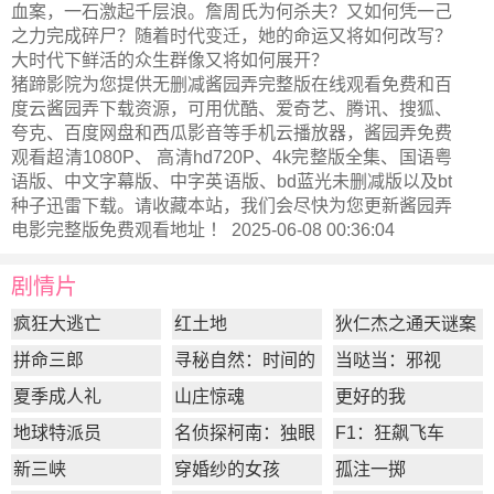
血案，一石激起千层浪。詹周氏为何杀夫？又如何凭一己
之力完成碎尸？随着时代变迁，她的命运又将如何改写？
大时代下鲜活的众生群像又将如何展开？
猪蹄影院为您提供无删减酱园弄完整版在线观看免费和百
度云酱园弄下载资源，可用优酷、爱奇艺、腾讯、搜狐、
夸克、百度网盘和西瓜影音等手机云播放器，酱园弄免费
观看超清1080P、 高清hd720P、4k完整版全集、国语粤
语版、中文字幕版、中字英语版、bd蓝光未删减版以及bt
种子迅雷下载。请收藏本站，我们会尽快为您更新
酱园弄
电影完整版
免费观看地址 ！ 2025-06-08 00:36:04
剧情片
疯狂大逃亡
红土地
狄仁杰之通天谜案
拼命三郎
寻秘自然：时间的
当哒当：邪视
形状
夏季成人礼
山庄惊魂
更好的我
地球特派员
名侦探柯南：独眼
F1：狂飙飞车
的残像
新三峡
穿婚纱的女孩
孤注一掷