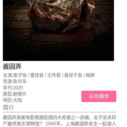
酱园弄
主演:
章子怡 / 雷佳音 / 王传君 / 易烊千玺 / 梅婷
导演:
陈可辛
年代:
2025
类型:
剧情片
在线播放
地区:
大陆
简介
酱园弄悬案电影根据民国四大奇案之一改编，女子杀夫碎
尸最终竟无罪释放？ 1945年，上海酱园弄发生一起骇人