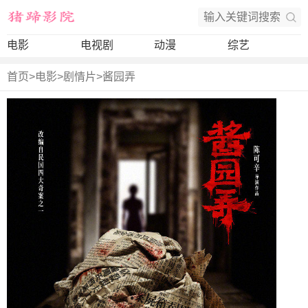
电影
电视剧
动漫
综艺
首页
>
电影
>
剧情片
>
酱园弄