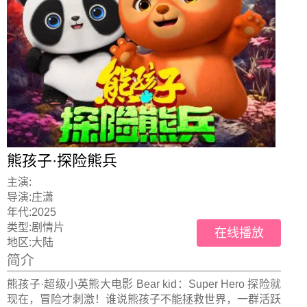
熊孩子·探险熊兵
主演:
导演:
庄潇
年代:
2025
类型:
剧情片
在线播放
地区:
大陆
简介
熊孩子·超级小英熊大电影 Bear kid：Super Hero 探险就
现在，冒险才刺激！谁说熊孩子不能拯救世界，一群活跃