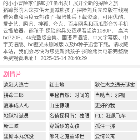
的小小冒险家们随时准备出发！展开全新的探险之旅
猪蹄影院为您提供无删减熊孩子·探险熊兵完整版在线观
看免费和百度云熊孩子·探险熊兵下载资源，可用优酷、
爱奇艺、腾讯、搜狐、夸克、百度网盘和西瓜影音等手机
云播放器，熊孩子·探险熊兵免费观看超清1080P、 高清
hd720P、4k完整版全集、国语粤语版、中文字幕版、中
字英语版、bd蓝光未删减版以及bt种子迅雷下载。请收藏
本站，我们会尽快为您更新
熊孩子·探险熊兵电影完整版
免费观看地址 ！ 2025-05-14 20:40:29
剧情片
疯狂大逃亡
红土地
狄仁杰之通天谜案
拼命三郎
寻秘自然：时间的
当哒当：邪视
形状
夏季成人礼
山庄惊魂
更好的我
地球特派员
名侦探柯南：独眼
F1：狂飙飞车
的残像
新三峡
穿婚纱的女孩
孤注一掷
里斯本丸沉没
哪吒之魔童降世
爱情公寓