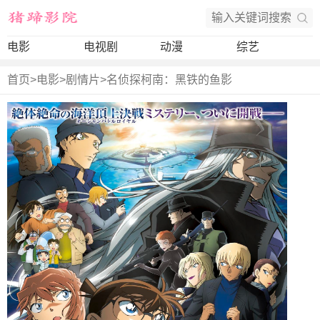
电影
电视剧
动漫
综艺
首页
>
电影
>
剧情片
>
名侦探柯南：黑铁的鱼影