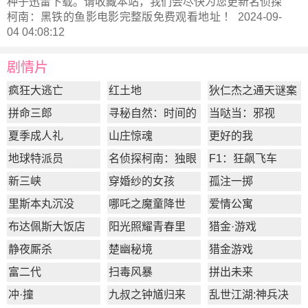
种子迅雷下载。请收藏本站，我们会尽快为您更新
名侦探
柯南：黑铁的鱼影电影完整版
免费观看地址 ！ 2024-09-
04 04:08:12
剧情片
疯狂大逃亡
红土地
狄仁杰之通天谜案
拼命三郎
寻秘自然：时间的
当哒当：邪视
形状
夏季成人礼
山庄惊魂
更好的我
地球特派员
名侦探柯南：独眼
F1：狂飙飞车
的残像
新三峡
穿婚纱的女孩
孤注一掷
里斯本丸沉没
哪吒之魔童降世
爱情公寓
布达佩斯大饭店
阳光照耀青春里
猎金·游戏
静夜厮杀
楚幽秘境
猎金游戏
富二代
扫毒风暴
拼出未来
冲·撞
九叔之钟馗归来
乱世江湖:神兵决