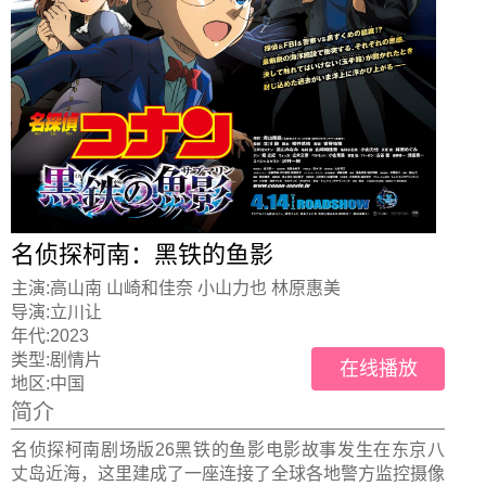
名侦探柯南：黑铁的鱼影
主演:
高山南 山崎和佳奈 小山力也 林原惠美
导演:
立川让
年代:
2023
类型:
剧情片
在线播放
地区:
中国
简介
名侦探柯南剧场版26黑铁的鱼影电影故事发生在东京八
丈岛近海，这里建成了一座连接了全球各地警方监控摄像