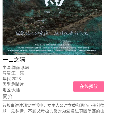
一山之隔
主演:
闻雨 李昂
导演:
王一诺
年代:
2023
类型:
剧情片
在线播放
地区:
大陆
简介
该故事讲述现实生活中，女主人公时立香和退伍小伙刘德
顺一见钟情，不顾父母极力反对为爱嫁进穷困闭塞的山