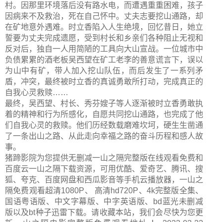
村。因那里环境落后没有路水电，而遭遇重重困难，孩子
因病来不及救治，死在自己怀中。丈夫志要挖山通路，却
在矿地意外遇难。时立香陷入人生绝境，回忆昔日，她立
誓要为丈夫完成遗愿，受到村长和乡亲们各种阻止无视和
反对后，独自一人用简陋的工具向大山宣战。一位城市中
负债累累的酒老板吴西望在矿工老李的善意谎言下，误以
为山中有矿，带人加入挖山队伍，而后发生了一系列矛
盾，冲突，最终被时立香的真诚勇敢所打动，完成真正的
自我心灵救赎……
最终，吴西望、村长、秀芬嫂子等人逐渐被时立香勇敢执
着的精神和行为所感化，自愿共同挖山通路，也完成了他
们自我心灵的救赎。他们历经数载磨难坎坷，硬生生凿通
了一条出山之路、从此走向幸福之路的奋斗历程和感人故
事。
猪蹄影院为您提供无删减一山之隔完整版在线观看免费和
百度云一山之隔下载资源，可用优酷、爱奇艺、腾讯、搜
狐、夸克、百度网盘和西瓜影音等手机云播放器，一山之
隔免费观看超清1080P、 高清hd720P、4k完整版全集、
国语粤语版、中文字幕版、中字英语版、bd蓝光未删减
版以及bt种子迅雷下载。请收藏本站，我们会尽快为您更