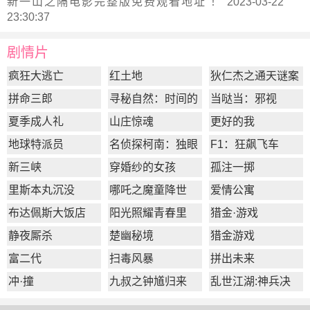
新
一山之隔电影完整版
免费观看地址 ！ 2023-03-22
23:30:37
剧情片
疯狂大逃亡
红土地
狄仁杰之通天谜案
拼命三郎
寻秘自然：时间的
当哒当：邪视
形状
夏季成人礼
山庄惊魂
更好的我
地球特派员
名侦探柯南：独眼
F1：狂飙飞车
的残像
新三峡
穿婚纱的女孩
孤注一掷
里斯本丸沉没
哪吒之魔童降世
爱情公寓
布达佩斯大饭店
阳光照耀青春里
猎金·游戏
静夜厮杀
楚幽秘境
猎金游戏
富二代
扫毒风暴
拼出未来
冲·撞
九叔之钟馗归来
乱世江湖:神兵决