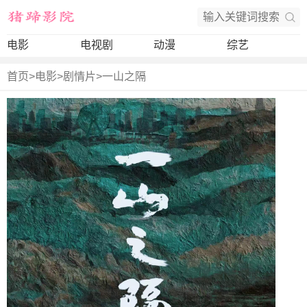
电影
电视剧
动漫
综艺
首页
>
电影
>
剧情片
>
一山之隔