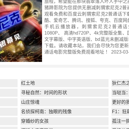
旅程，希望能在那块翡翠落入坏人手中之
猪蹄影院为您提供无删减刺猬索尼克2普
观看免费和百度云刺猬索尼克2普通话下
酷、爱奇艺、腾讯、搜狐、夸克、百度网
手机云播放器，刺猬索尼克2普通话
1080P、 高清hd720P、4k完整版全
文字幕版、中字英语版、bd蓝光未删减版
下载。请收藏本站，我们会尽快为您更新
通话电影完整版
免费观看地址 ！ 2023-03-19
红土地
狄仁杰
寻秘自然：时间的形状
当哒当
山庄惊魂
更好的
名侦探柯南：独眼的残像
F1：狂
穿婚纱的女孩
孤注一