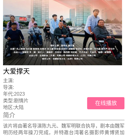
大爱撑天
主演:
导演:
年代:
2023
类型:
剧情片
在线播放
地区:
大陆
简介
该片将由著名导演陈九元、魏军明联合执导，剧本由魏军
明历经两年操刀完成，并特邀台湾著名摄影师黄博贤加