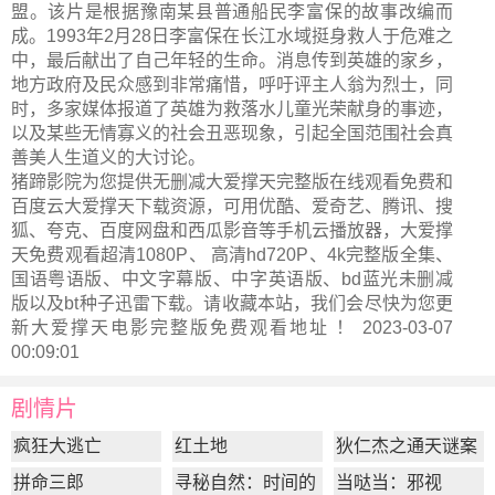
盟。该片是根据豫南某县普通船民李富保的故事改编而
成。1993年2月28日李富保在长江水域挺身救人于危难之
中，最后献出了自己年轻的生命。消息传到英雄的家乡，
地方政府及民众感到非常痛惜，呼吁评主人翁为烈士，同
时，多家媒体报道了英雄为救落水儿童光荣献身的事迹，
以及某些无情寡义的社会丑恶现象，引起全国范围社会真
善美人生道义的大讨论。
猪蹄影院为您提供无删减大爱撑天完整版在线观看免费和
百度云大爱撑天下载资源，可用优酷、爱奇艺、腾讯、搜
狐、夸克、百度网盘和西瓜影音等手机云播放器，大爱撑
天免费观看超清1080P、 高清hd720P、4k完整版全集、
国语粤语版、中文字幕版、中字英语版、bd蓝光未删减
版以及bt种子迅雷下载。请收藏本站，我们会尽快为您更
新
大爱撑天电影完整版
免费观看地址 ！ 2023-03-07
00:09:01
剧情片
疯狂大逃亡
红土地
狄仁杰之通天谜案
拼命三郎
寻秘自然：时间的
当哒当：邪视