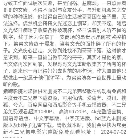
导致工作面试屡次失败，甚至闯祸、惹麻烦。一直照顾着
哥哥的文修，不得不面对与女友分手，与升职机会失之交
臂的种种遗憾，他觉得自己的生活被哥哥困在笼子里，无
法选择。偶然机会哥哥文光迷恋上钢琴，却买不起。随后
文光整日痴迷于收集各种玻璃杯，终日说着别人听不懂的
数字，终于因为误拿了一支商场的昂贵水晶碗被监控拍
下。弟弟文修终于爆发，当着文光的面摔碎了所有的杯
子。文光伤心出走。文修到处找不到哥哥下落，这时他才
意识到，原来一直被当做牢笼的哥哥，其实才是他的家。
当文修再次回到家，发现哥哥文光重新收集齐了所有的杯
子，原来他一直记得妈妈去世前的那句话，作为哥哥他只
想做出一架属于他们的“琴”，为弟弟演奏一首世界上最动
听的歌。
猪蹄影院为您提供无删减不二兄弟完整版在线观看免费和
百度云不二兄弟下载资源，可用优酷、爱奇艺、腾讯、搜
狐、夸克、百度网盘和西瓜影音等手机云播放器，不二兄
弟免费观看超清1080P、 高清hd720P、4k完整版全集、
国语粤语版、中文字幕版、中字英语版、bd蓝光未删减
版以及bt种子迅雷下载。请收藏本站，我们会尽快为您更
新
不二兄弟电影完整版
免费观看地址 ！ 2024-07-02