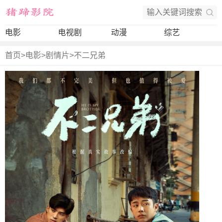
电影
电视剧
动漫
综艺
首页
>
电影
>
剧情片
>
不二兄弟