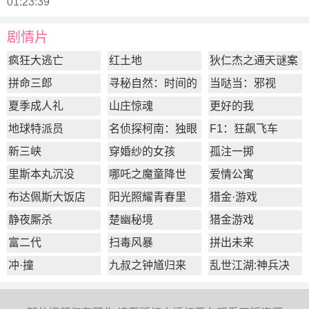
01:23:39
剧情片
疯狂大逃亡
红土地
狄仁杰之通天谜案
拼命三郎
寻秘自然：时间的
当哒当：邪视
形状
夏季成人礼
山庄惊魂
更好的我
地球特派员
名侦探柯南：独眼
F1：狂飙飞车
的残像
新三峡
穿婚纱的女孩
孤注一掷
里斯本丸沉没
哪吒之魔童降世
爱情公寓
布达佩斯大饭店
阳光照耀青春里
猎金·游戏
静夜厮杀
楚幽秘境
猎金游戏
富二代
扫毒风暴
拼出未来
冲·撞
九叔之钟馗归来
乱世江湖:神兵决