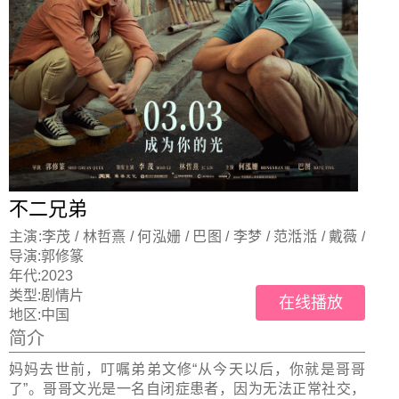
不二兄弟
主演:
李茂 / 林哲熹 / 何泓姗 / 巴图 / 李梦 / 范湉湉 / 戴薇 /
李小萌 / 韩乔生 / 江奇霖 / 陈渭中 / 王小骞 / 张德锋 / 熊奥
导演:
郭修篆
博
年代:
2023
类型:
剧情片
在线播放
地区:
中国
简介
妈妈去世前，叮嘱弟弟文修“从今天以后，你就是哥哥
了”。哥哥文光是一名自闭症患者，因为无法正常社交，