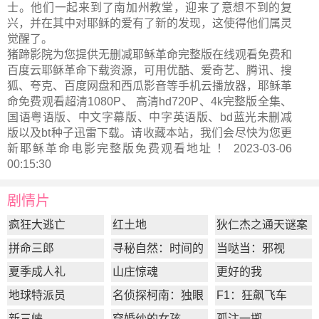
士。他们一起来到了南加州教堂，迎来了意想不到的复
兴，并在其中对耶稣的爱有了新的发现，这使得他们属灵
觉醒了。
猪蹄影院为您提供无删减耶稣革命完整版在线观看免费和
百度云耶稣革命下载资源，可用优酷、爱奇艺、腾讯、搜
狐、夸克、百度网盘和西瓜影音等手机云播放器，耶稣革
命免费观看超清1080P、 高清hd720P、4k完整版全集、
国语粤语版、中文字幕版、中字英语版、bd蓝光未删减
版以及bt种子迅雷下载。请收藏本站，我们会尽快为您更
新
耶稣革命电影完整版
免费观看地址 ！ 2023-03-06
00:15:30
剧情片
疯狂大逃亡
红土地
狄仁杰之通天谜案
拼命三郎
寻秘自然：时间的
当哒当：邪视
形状
夏季成人礼
山庄惊魂
更好的我
地球特派员
名侦探柯南：独眼
F1：狂飙飞车
的残像
新三峡
穿婚纱的女孩
孤注一掷