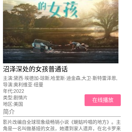
沼泽深处的女孩普通话
主演:
黛西·埃德加-琼斯,哈里斯·迪金森,大卫·斯特雷泽恩,
导演:
奥利维亚·纽曼
年代:
2022
类型:
剧情片
在线播放
地区:
美国
简介
影片改编自全球现象级畅销小说《蝲蛄吟唱的地方》。主
角是一名叫做基娅的女孩，她遭到家人遗弃，在北卡罗来