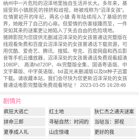
纳州中一片危险的沼泽地里独自生活并长大。多年来，基
娅受到小镇居民的排挤和歧视，她被戏称为“沼泽女孩”。
在情窦初开的年纪，两名小镇 青年陆续闯入了基娅的世
界，她敞开了自己的心扉。但爱情的伤害接踵而至，一件
突如其来的谜案更让她陷入了失去自由的危险境地。
猪蹄影院为您提供无删减沼泽深处的女孩普通话完整版在
线观看免费和百度云沼泽深处的女孩普通话下载资源，可
用优酷、爱奇艺、腾讯、搜狐、夸克、百度网盘和西瓜影
音等手机云播放器，沼泽深处的女孩普通话免费观看超清
1080P、 高清hd720P、4k完整版全集、国语粤语版、中
文字幕版、中字英语版、bd蓝光未删减版以及bt种子迅雷
下载。请收藏本站，我们会尽快为您更新
沼泽深处的女孩
普通话电影完整版
免费观看地址 ！ 2023-03-05 16:28:46
剧情片
疯狂大逃亡
红土地
狄仁杰之通天谜案
拼命三郎
寻秘自然：时间的
当哒当：邪视
形状
夏季成人礼
山庄惊魂
更好的我