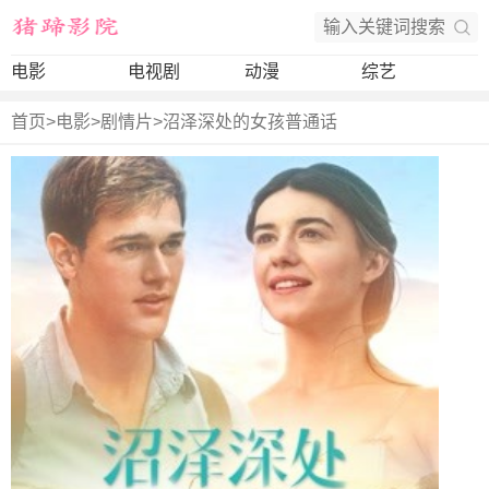
电影
电视剧
动漫
综艺
首页
>
电影
>
剧情片
>
沼泽深处的女孩普通话