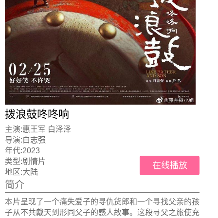
拨浪鼓咚咚响
主演:
惠王军 白泽泽
导演:
白志强
年代:
2023
类型:
剧情片
在线播放
地区:
大陆
简介
本片呈现了一个痛失爱子的寻仇货郎和一个寻找父亲的孩
子从不共戴天到形同父子的感人故事。这段寻父之旅使充