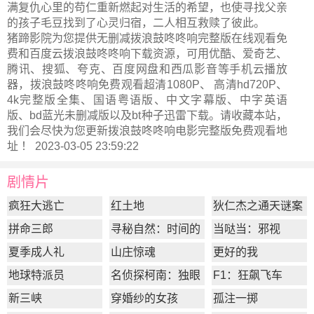
满复仇心里的苟仁重新燃起对生活的希望，也使寻找父亲
的孩子毛豆找到了心灵归宿，二人相互救赎了彼此。
猪蹄影院为您提供无删减拨浪鼓咚咚响完整版在线观看免
费和百度云拨浪鼓咚咚响下载资源，可用优酷、爱奇艺、
腾讯、搜狐、夸克、百度网盘和西瓜影音等手机云播放
器，拨浪鼓咚咚响免费观看超清1080P、 高清hd720P、
4k完整版全集、国语粤语版、中文字幕版、中字英语
版、bd蓝光未删减版以及bt种子迅雷下载。请收藏本站，
我们会尽快为您更新
拨浪鼓咚咚响电影完整版
免费观看地
址 ！ 2023-03-05 23:59:22
剧情片
疯狂大逃亡
红土地
狄仁杰之通天谜案
拼命三郎
寻秘自然：时间的
当哒当：邪视
形状
夏季成人礼
山庄惊魂
更好的我
地球特派员
名侦探柯南：独眼
F1：狂飙飞车
的残像
新三峡
穿婚纱的女孩
孤注一掷