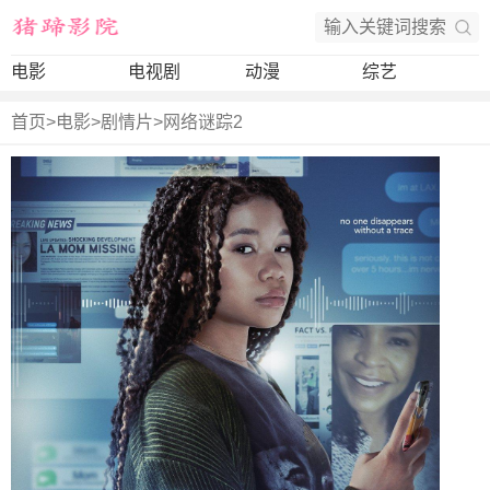
电影
电视剧
动漫
综艺
首页
>
电影
>
剧情片
>
网络谜踪2