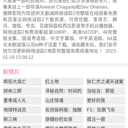
人是第一部的剪辑师，这也是他们首次导演电影长片，故
事来自上一部导演Aneesh Chaganty和Sev Ohanian。
猪蹄影院为您提供无删减网络谜踪2完整版在线观看免费
和百度云网络谜踪2下载资源，可用优酷、爱奇艺、腾
讯、搜狐、夸克、百度网盘和西瓜影音等手机云播放器，
网络谜踪2免费观看超清1080P、 高清hd720P、4k完整
版全集、国语粤语版、中文字幕版、中字英语版、bd蓝
光未删减版以及bt种子迅雷下载。请收藏本站，我们会尽
快为您更新
网络谜踪2电影完整版
免费观看地址 ！ 2023-
01-19 13:36:12
剧情片
疯狂大逃亡
红土地
狄仁杰之通天谜案
拼命三郎
寻秘自然：时间的
当哒当：邪视
形状
夏季成人礼
山庄惊魂
更好的我
地球特派员
名侦探柯南：独眼
F1：狂飙飞车
的残像
新三峡
穿婚纱的女孩
孤注一掷