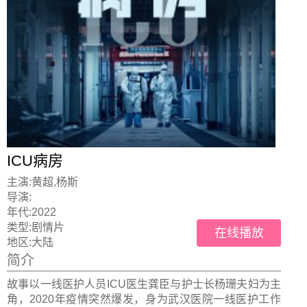
ICU病房
主演:
黄超,杨斯
导演:
年代:
2022
类型:
剧情片
在线播放
地区:
大陆
简介
故事以一线医护人员ICU医生龚臣与护士长杨珊夫妇为主
角，2020年疫情突然爆发，身为武汉医院一线医护工作