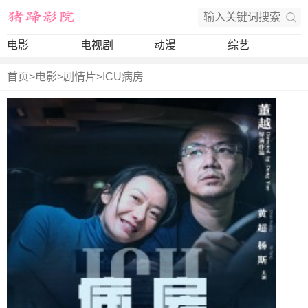
电影
电视剧
动漫
综艺
首页
>
电影
>
剧情片
>
ICU病房