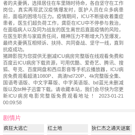
者的夫妻俩，选择居住在车里随时待命，各自坚守在工作
岗位，真实再现武汉疫情爆发时，医护人员在众多病患
前，面临的困境与压力。疫情期间，ICU不断接收着重症
患者，医生们超负荷工作，龚臣在ICU中不停参与救治，
在面临病人以及同为战友的医生离世后直面疫情的风险，
在医生职责与家庭责任间，精神压力不断增大乃至爆发，
最终夫妻俩互相倾诉、扶持、共同奋战、坚守一线，直到
抗疫成功。
猪蹄影院为您提供无删减ICU病房完整版在线观看免费和
百度云ICU病房下载资源，可用优酷、爱奇艺、腾讯、搜
狐、夸克、百度网盘和西瓜影音等手机云播放器，ICU病
房免费观看超清1080P、 高清hd720P、4k完整版全集、
国语粤语版、中文字幕版、中字英语版、bd蓝光未删减
版以及bt种子迅雷下载。请收藏本站，我们会尽快为您更
新
ICU病房电影完整版
免费观看地址 ！ 2023-01-21
00:09:58
剧情片
疯狂大逃亡
红土地
狄仁杰之通天谜案