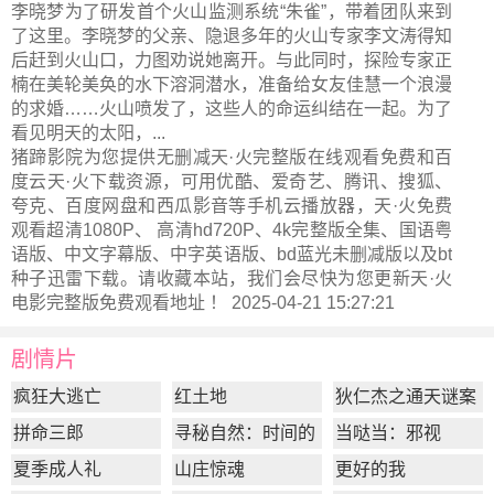
李晓梦为了研发首个火山监测系统“朱雀”，带着团队来到
了这里。李晓梦的父亲、隐退多年的火山专家李文涛得知
后赶到火山口，力图劝说她离开。与此同时，探险专家正
楠在美轮美奂的水下溶洞潜水，准备给女友佳慧一个浪漫
的求婚……火山喷发了，这些人的命运纠结在一起。为了
看见明天的太阳，...
猪蹄影院为您提供无删减天·火完整版在线观看免费和百
度云天·火下载资源，可用优酷、爱奇艺、腾讯、搜狐、
夸克、百度网盘和西瓜影音等手机云播放器，天·火免费
观看超清1080P、 高清hd720P、4k完整版全集、国语粤
语版、中文字幕版、中字英语版、bd蓝光未删减版以及bt
种子迅雷下载。请收藏本站，我们会尽快为您更新
天·火
电影完整版
免费观看地址 ！ 2025-04-21 15:27:21
剧情片
疯狂大逃亡
红土地
狄仁杰之通天谜案
拼命三郎
寻秘自然：时间的
当哒当：邪视
形状
夏季成人礼
山庄惊魂
更好的我