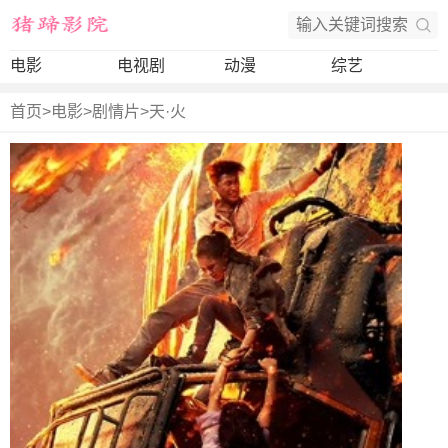
电影
电视剧
动漫
综艺
首页
>
电影
>
剧情片
>
天·火