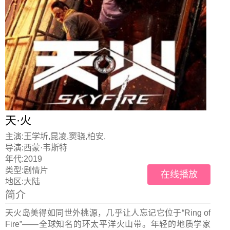
天·火
主演:
王学圻,昆凌,窦骁,柏安,
导演:
西蒙·韦斯特
年代:
2019
类型:
剧情片
在线播放
地区:
大陆
简介
天火岛美得如同世外桃源，几乎让人忘记它位于“Ring of
Fire”——全球知名的环太平洋火山带。年轻的地质学家