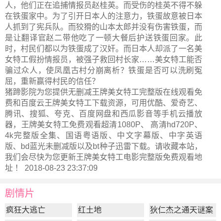
人，他们正在追捕情报员赵桂英。而受伤的桂英不得不躲
在铁蛋家中。为了引开日本人的注意力，铁蛋故意被日本
人抓到了宪兵队。而狡猾的山本太郎并没有伤害铁蛋，而
是让翻译官赵二带他吃了一顿大餐后护送铁蛋回家。此
时，村民们都以为铁蛋成了汉奸。而日本人却派了一名美
女特工假扮情报员，被强子救回村长家……美女特工能否
骗过众人，使凤凰古村分崩离析？铁蛋是否可以洗刷冤
屈，重新赢得村民的信任？
猪蹄影院为您提供无删减王牌美女特工完整版在线观看免
费和百度云王牌美女特工下载资源，可用优酷、爱奇艺、
腾讯、搜狐、夸克、百度网盘和西瓜影音等手机云播放
器，王牌美女特工免费观看超清1080P、 高清hd720P、
4k完整版全集、国语粤语版、中文字幕版、中字英语
版、bd蓝光未删减版以及bt种子迅雷下载。请收藏本站，
我们会尽快为您更新
王牌美女特工电影完整版
免费观看地
址 ！ 2018-08-23 23:37:09
剧情片
疯狂大逃亡
红土地
狄仁杰之通天谜案