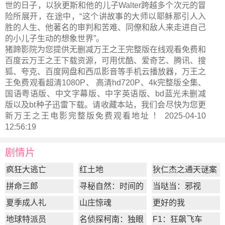
世的日子，以狄更斯和他的儿子Walter跨越多个次元的冒
险所展开，在途中，“这个讲故事的大师以耶稣那引人入
胜的人生、他著名的审判和苦难、同僚和敌人来走进自己
的小儿子生动的想象世界”。
猪蹄影院为您提供无删减万王之王完整版在线观看免费和
百度云万王之王下载资源，可用优酷、爱奇艺、腾讯、搜
狐、夸克、百度网盘和西瓜影音等手机云播放器，万王之
王免费观看超清1080P、 高清hd720P、4k完整版全集、
国语粤语版、中文字幕版、中字英语版、bd蓝光未删减
版以及bt种子迅雷下载。请收藏本站，我们会尽快为您更
新
万王之王电影完整版
免费观看地址 ！ 2025-04-10
12:56:19
剧情片
疯狂大逃亡
红土地
狄仁杰之通天谜案
拼命三郎
寻秘自然：时间的
当哒当：邪视
形状
夏季成人礼
山庄惊魂
更好的我
地球特派员
名侦探柯南：独眼
F1：狂飙飞车