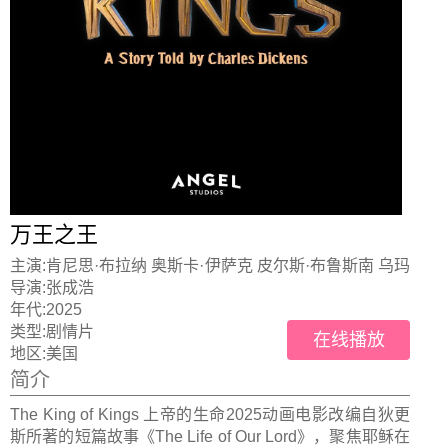
万王之王
主演:
肯尼思·布拉纳 奥斯卡·伊萨克 皮尔斯·布鲁斯南 乌玛
·瑟曼
导演:
张成浩
年代:
2025
类型:
剧情片
在线播放
地区:
美国
简介
The King of Kings 上帝的生命2025动画电影改编自狄更
斯所著的短篇故事《The Life of Our Lord》，聚焦耶稣在