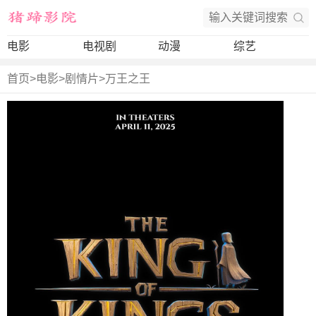
电影
电视剧
动漫
综艺
首页
>
电影
>
剧情片
>
万王之王