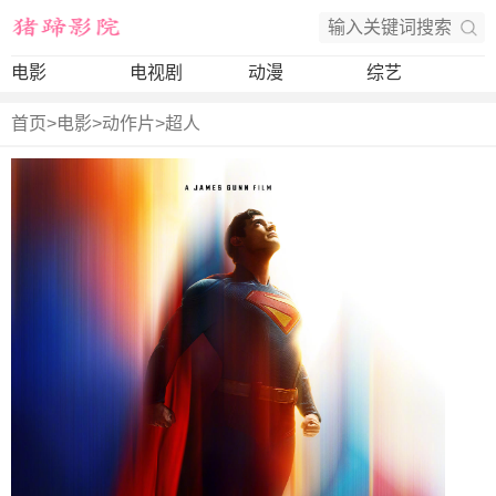
电影
电视剧
动漫
综艺
首页
>
电影
>
动作片
>
超人